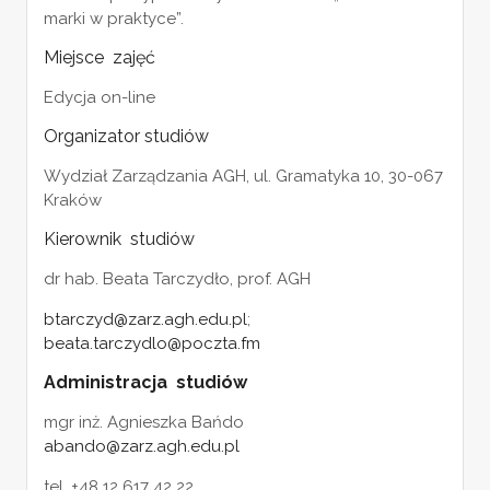
marki w praktyce”.
Miejsce zajęć
Edycja on-line
Organizator studiów
Wydział Zarządzania AGH, ul. Gramatyka 10, 30-067
Kraków
Kierownik studiów
dr hab. Beata Tarczydło, prof. AGH
btarczyd@zarz.agh.edu.pl
;
beata.tarczydlo@poczta.fm
Administracja studiów
mgr inż. Agnieszka Bańdo
abando@zarz.agh.edu.pl
tel. +48 12 617 42 22,