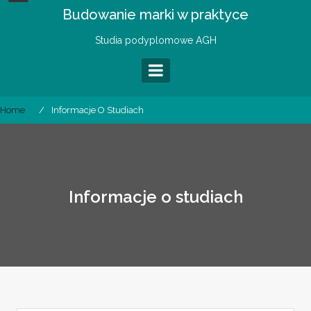
Skip
Budowanie marki w praktyce
to
content
Studia podyplomowe AGH
Home
Informacje O Studiach
Informacje o studiach