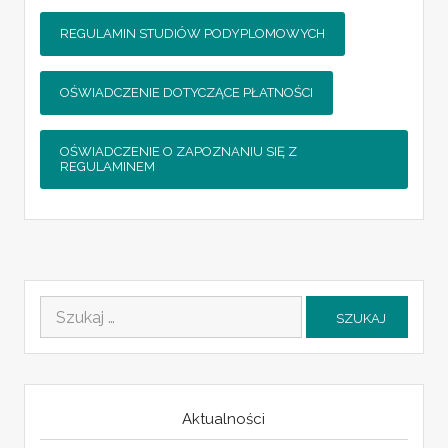
REGULAMIN STUDIÓW PODYPLOMOWYCH
OŚWIADCZENIE DOTYCZĄCE PŁATNOŚCI
OŚWIADCZENIE O ZAPOZNANIU SIĘ Z
REGULAMINEM
Szukaj:
Aktualności